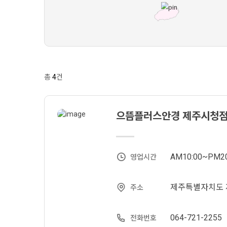
총
4
건
으뜸플러스안경 제주시청
AM10:00~PM20
영업시간
제주특별자치도 제
주소
064-721-2255
전화번호