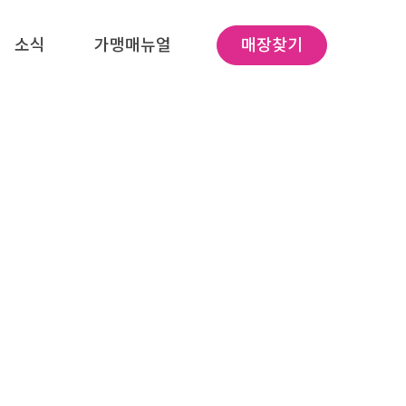
소식
가맹매뉴얼
매장찾기