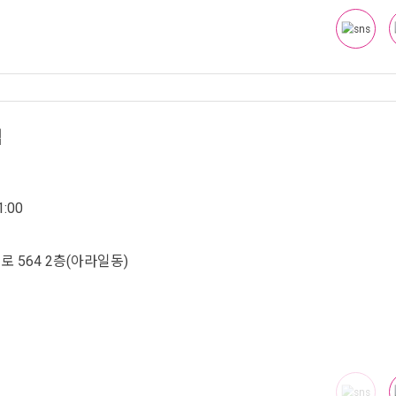
점
:00
 564 2층(아라일동)