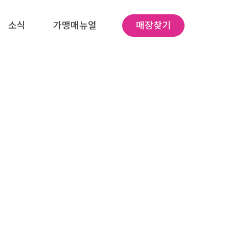
소식
가맹매뉴얼
매장찾기