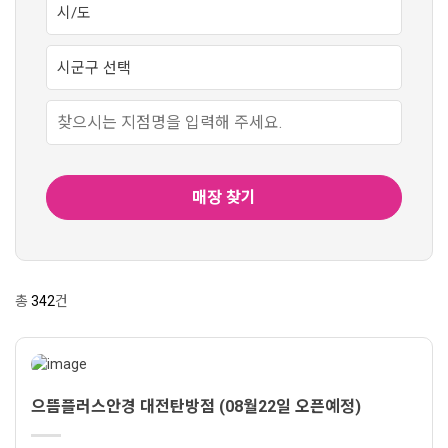
매장 찾기
총
342
건
으뜸플러스안경 대전탄방점 (08월22일 오픈예정)