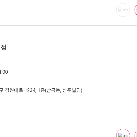
역점
:00
 경원대로 1234, 1층(산곡동, 삼주빌딩)