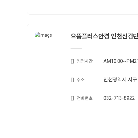
으뜸플러스안경 인천신검
AM10:00~PM21
영업시간
인천광역시 서구 고
주소
032-713-8922
전화번호