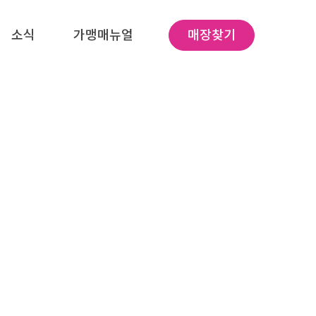
소식
가맹매뉴얼
매장찾기