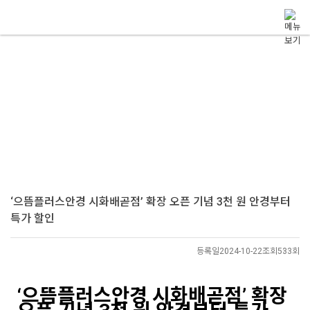
메뉴 건너뛰기
Notice
으뜸플러스안경 소식
으뜸플러스안경의 각종 소식을 전해드립니다.
으뜸플러스안경 소식
‘으뜸플러스안경 시화배곧점’ 확장 오픈 기념 3천 원 안경부터
특가 할인
등록일
2024-10-22
조회
533회
‘으뜸플러스안경 시화배곧점’ 확장