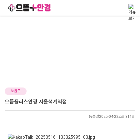
메뉴 건너뛰기
location
가맹점 위치 찾기
으뜸플러스안경의 공식 가맹점 위치를 안내드립니다.
가맹점 위치 찾기
노원구
으뜸플러스안경 서울석계역점
등록일
2025-04-22
조회
311회