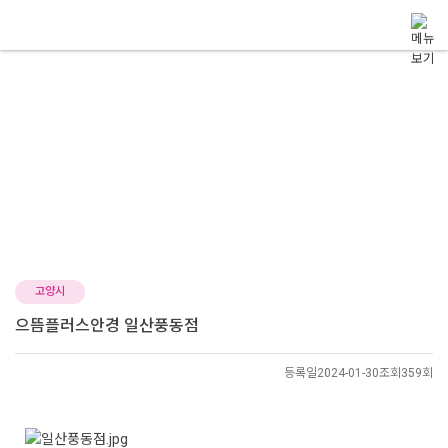
메뉴 건너뛰기
location
가맹점 위치 찾기
으뜸플러스안경의 공식 가맹점 위치를 안내드립니다.
가맹점 위치 찾기
고양시
으뜸플러스안경 일산풍동점
등록일
2024-01-30
조회
359회