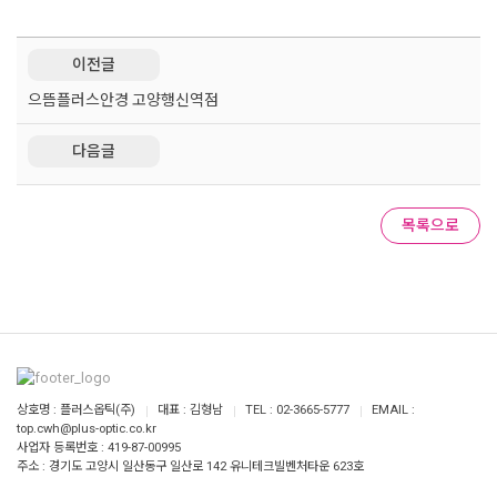
이전글
으뜸플러스안경 고양행신역점
다음글
목록으로
상호명 : 플러스옵틱(주)
대표 : 김형남
TEL : 02-3665-5777
EMAIL :
top.cwh@plus-optic.co.kr
사업자 등록번호 : 419-87-00995
주소 : 경기도 고양시 일산동구 일산로 142 유니테크빌벤처타운 623호