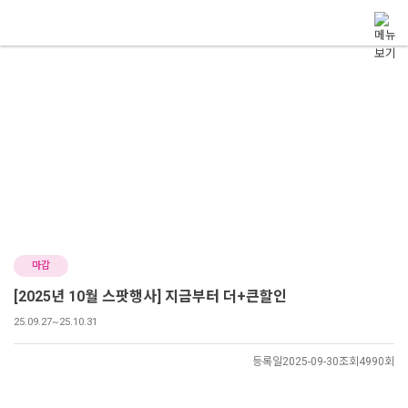
메뉴 건너뛰기
Event
이벤트
어디서도 만나볼 수 없는 으뜸플러스안경만의 이벤트를 소개합니다.
이벤트
마감
[2025년 10월 스팟행사] 지금부터 더+큰할인
25.09.27~25.10.31
등록일
2025-09-30
조회
4990회