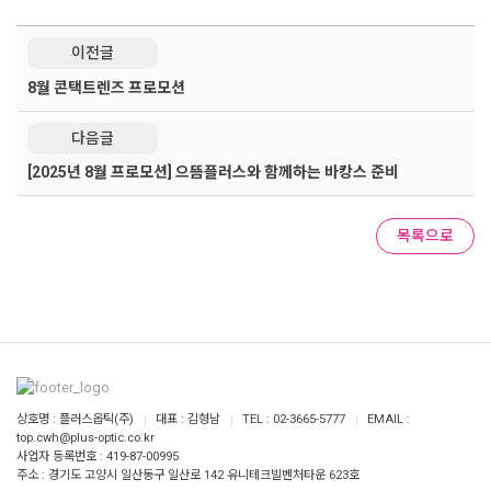
이전글
8월 콘택트렌즈 프로모션
다음글
[2025년 8월 프로모션] 으뜸플러스와 함께하는 바캉스 준비
목록으로
상호명 : 플러스옵틱(주)
대표 : 김형남
TEL : 02-3665-5777
EMAIL :
top.cwh@plus-optic.co.kr
사업자 등록번호 : 419-87-00995
주소 : 경기도 고양시 일산동구 일산로 142 유니테크빌벤처타운 623호