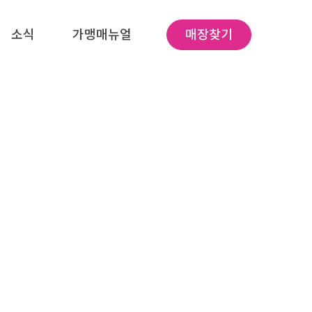
소식
가맹매뉴얼
매장찾기