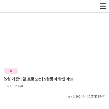
메뉴 건너뛰기
Event
이벤트
어디서도 만나볼 수 없는 으뜸플러스안경만의 이벤트를 소개합니다.
이벤트
마감
[5월 가정의달 프로모션] 5월맞이 할인이5!!
24.5.1 ~ 24.5.31
등록일
2024-04-30
조회
7354회